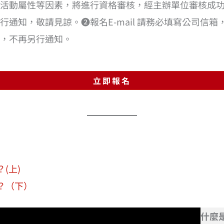
活動屬性等因素，將進行資格審核，經主辦單位審核成
通知，敬請見諒。❷報名E-mail 請務必填寫公司信
，不再另行通知。
立即報名
(上)
擇？（下）
什麼是 