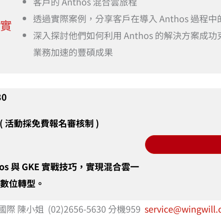
客戶的 Anthos 混合雲旅程
透過實際案例，分享客戶在導入 Anthos 過程
，實
深入探討他們如何利用 Anthos 的解決方案
業務加速的豐碩成果
30
( 活動採免費報名審核制 )
nthos 與 GKE 實戰技巧，實現混合雲一
數位轉型。
陳小姐 (02)2656-5630 分機959
service@wingwill