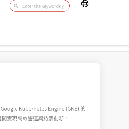
Main
Search
Search
Menu