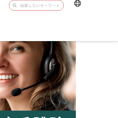
Main
検
検
Menu
索
索