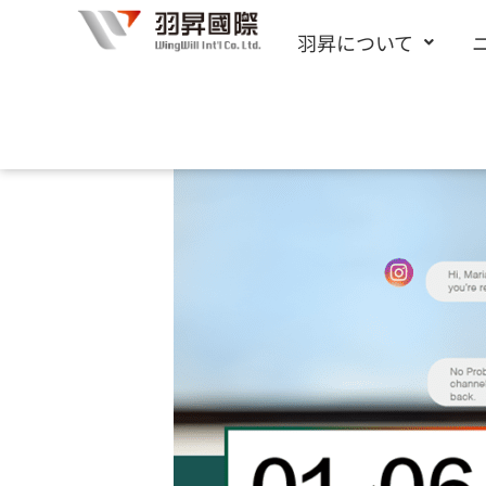
内
羽昇について
容
を
ス
キ
ッ
プ