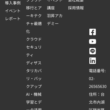
導入事例
移行とア
講座
採用情報
イベント
ーキテク
羽昇アカ
レポート
チャ最適
デミー
F
Y
L
L
化
a
o
i
i
クラウド
c
u
n
n
セキュリ
e
t
e
k
ティ
b
u
e
ディザス
o
b
d
タリカバ
電話番号:
o
e
i
リ・バッ
02-
k
n
クアップ
26565630
-
AI・機械
住所：台
s
学習とデ
北市内湖
q
ータ活用
区瑞光路