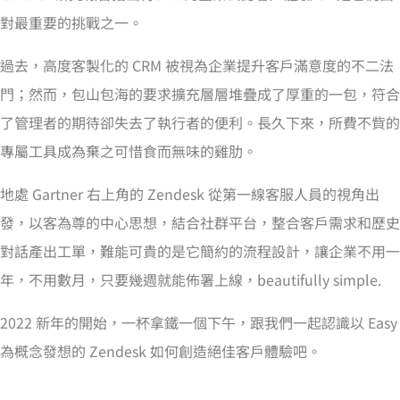
對最重要的挑戰之一。
過去，高度客製化的 CRM 被視為企業提升客戶滿意度的不二法
門；然而，包山包海的要求擴充層層堆疊成了厚重的一包，符合
了管理者的期待卻失去了執行者的便利。長久下來，所費不貲的
專屬工具成為棄之可惜食而無味的雞肋。
地處 Gartner 右上角的 Zendesk 從第一線客服人員的視角出
發，以客為尊的中心思想，結合社群平台，整合客戶需求和歷史
對話產出工單，難能可貴的是它簡約的流程設計，讓企業不用一
年，不用數月，只要幾週就能佈署上線，beautifully simple.
2022 新年的開始，一杯拿鐵一個下午，跟我們一起認識以 Easy
為概念發想的 Zendesk 如何創造絕佳客戶體驗吧。