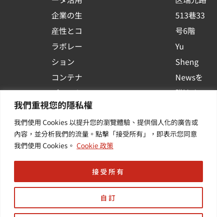
u
企業の生
513巷33
a
r
産性とコ
号6階
e
ラボレー
Yu
ション
Sheng
コンテナ
Newsを
プラット
購読する
我們重視您的隱私權
フォーム
| 最新の
我們使用 Cookies 以提升您的瀏覽體驗、提供個人化的廣告或
活用
イベント
內容，並分析我們的流量。點擊「接受所有」，即表示您同意
その他・
や業界情
我們使用 Cookies。
Cookie 政策
付加価値
報を入手
サービス
する
接受所有
自訂