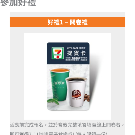
參加好禮
好禮1 – 問卷禮
活動前完成報名，並於會後完整填答填寫線上問卷者，
即可獲得7-11咖啡電子兌換券! (每人限領一份)