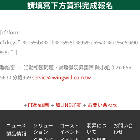
請填寫下方資料完成報名
[cf7form
cf7key=”%e6%b4%bb%e5%8b%95%e5%a0%b1%e5%90
%8d”]
聯絡窗口 : 活動相關問題，請聯繫羽昇國際 陳小姐 (02)2656-
5630 分機959
service@wingwill.com.tw
🔸
FB粉絲團
🔸
加LINE好友
🔸
お問い合わせ
ニュース
ソリュー
コース・
羽昇につ
お問い合
ション
イベント
いて
わせ
製品情報
クラウド
イベント
会社概要