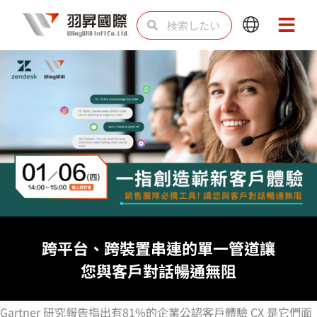
内
検
検
Main
Main
容
索
索
Menu
Menu
を
ス
キ
ッ
プ
跨平台、跨裝置串連的單一管道讓
您與客戶對話暢通無阻
Gartner 研究報告指出有81%的企業公認客戶體驗 CX 是它們面