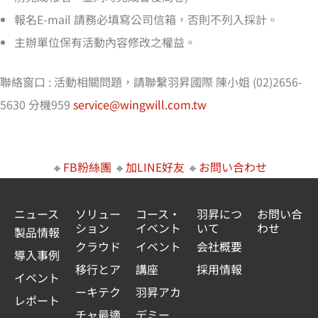
報名E-mail 請務必填寫公司信箱，否則不列入採計。
主辦單位保有活動內容修改之權益。
聯絡窗口 : 活動相關問題，請聯繫羽昇國際 陳小姐 (02)2656-
5630 分機959
service@wingwill.com.tw
🔸
FB粉絲團
🔸
加LINE好友
🔸
お問い合わせ
ニュース
ソリュー
コース・
羽昇につ
お問い合
ション
イベント
いて
わせ
製品情報
クラウド
イベント
会社概要
導入事例
移行とア
講座
採用情報
イベント
ーキテク
羽昇アカ
レポート
チャ最適
デミー