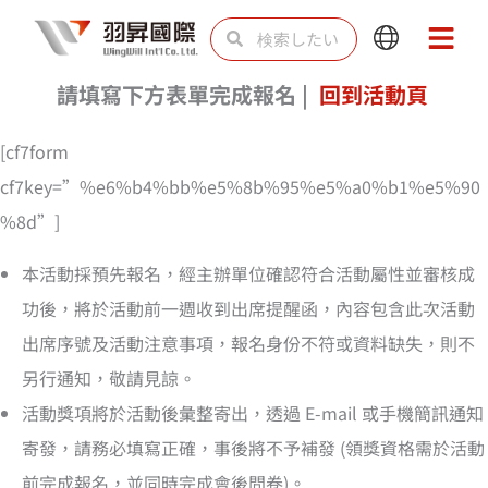
内
検
検
Main
Main
容
索
索
Menu
Menu
を
請填寫下方表單完成報名 |
回到活動頁
ス
[cf7form
キ
cf7key=”%e6%b4%bb%e5%8b%95%e5%a0%b1%e5%90
ッ
%8d”]
プ
本活動採預先報名，經主辦單位確認符合活動屬性並審核成
功後，將於活動前一週收到出席提醒函，內容包含此次活動
出席序號及活動注意事項，報名身份不符或資料缺失，則不
另行通知，敬請見諒。
活動獎項將於活動後彙整寄出，透過 E-mail 或手機簡訊通知
寄發，請務必填寫正確，事後將不予補發 (領獎資格需於活動
前完成報名，並同時完成會後問卷)。