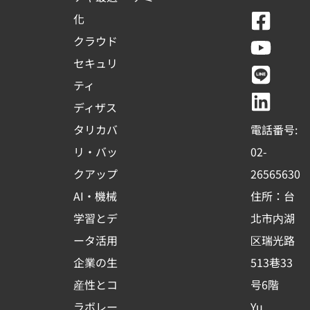
F
Y
L
L
化
a
o
i
i
クラウド
c
u
n
n
セキュリ
e
t
e
k
ティ
b
u
e
ディザス
o
b
d
タリカバ
電話番号:
o
e
i
リ・バッ
02-
k
n
クアップ
26565630
-
AI・機械
住所：台
s
学習とデ
北市内湖
q
ータ活用
区瑞光路
u
企業の生
513巷33
a
r
産性とコ
号6階
ラボレー
Yu