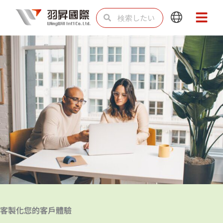
内
検
検
Main
Main
容
索
索
Menu
Menu
を
ス
キ
ッ
プ
客製化您的客戶體驗