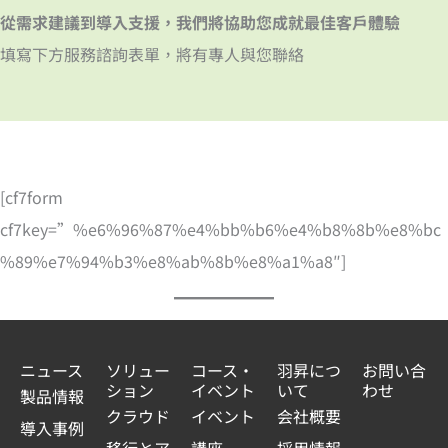
從需求建議到導入支援，我們將協助您成就最佳客戶體驗
填寫下方服務諮詢表單，將有專人與您聯絡
[cf7form
cf7key=”%e6%96%87%e4%bb%b6%e4%b8%8b%e8%bc
%89%e7%94%b3%e8%ab%8b%e8%a1%a8″]
ニュース
ソリュー
コース・
羽昇につ
お問い合
ション
イベント
いて
わせ
製品情報
クラウド
イベント
会社概要
導入事例