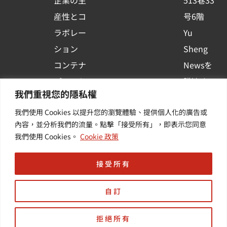
企業の生
513巷33
a
r
産性とコ
号6階
e
ラボレー
Yu
ション
Sheng
コンテナ
Newsを
プラット
購読する
我們重視您的隱私權
フォーム
| 最新の
我們使用 Cookies 以提升您的瀏覽體驗、提供個人化的廣告或
活用
イベント
內容，並分析我們的流量。點擊「接受所有」，即表示您同意
その他・
や業界情
我們使用 Cookies。
Cookie 政策
付加価値
報を入手
サービス
する
接受所有
自訂
拒絕所有
Copyright © 羽昇國際股份有限公司