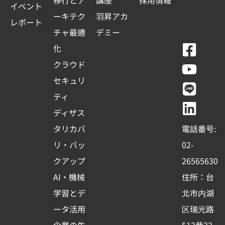
移行とア
講座
採用情報
イベント
ーキテク
羽昇アカ
レポート
チャ最適
デミー
F
Y
L
L
化
a
o
i
i
クラウド
c
u
n
n
セキュリ
e
t
e
k
ティ
b
u
e
ディザス
o
b
d
タリカバ
電話番号:
o
e
i
リ・バッ
02-
k
n
クアップ
26565630
-
AI・機械
住所：台
s
学習とデ
北市内湖
q
ータ活用
区瑞光路
u