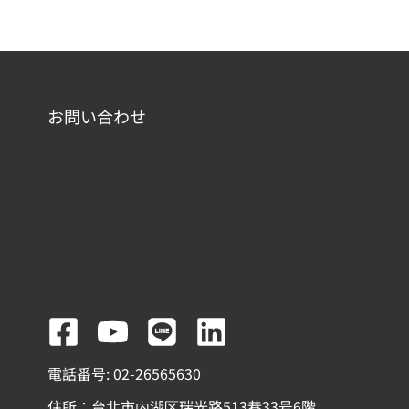
お問い合わせ
F
Y
L
L
a
o
i
i
電話番号: 02-26565630
c
u
n
n
住所：台北市内湖区瑞光路513巷33号6階