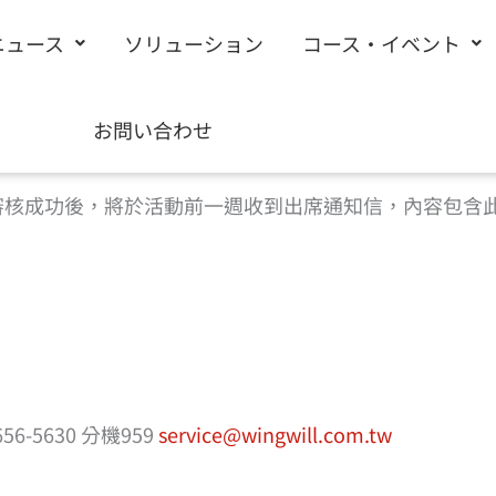
ニュース
ソリューション
コース・イベント
請填寫下方表單完成報名 |
回到活動頁
お問い合わせ
%a0%b1%e5%90%8d”]
審核成功後，將於活動前一週收到出席通知信，內容包含
-5630 分機959
service@wingwill.com.tw