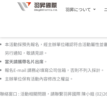
内
羽昇について
容
を
ス
[cf7form cf7key=”%e6%b4%bb%e5%8b%95%e5
キ
本活動採預先報名，經主辦單位確認符合活動屬性並
ッ
另行通知，敬請見諒。
プ
當天請攜帶名片出席
。
報名E-mail 請務必填寫公司信箱，否則不列入採計。
主辦單位保有活動內容修改之權益。
聯絡窗口 : 活動相關問題，請聯繫羽昇國際 陳小姐 (02)2656