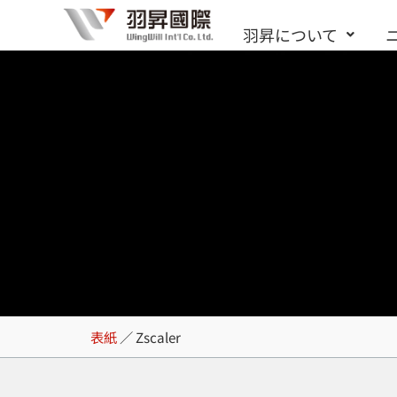
内
羽昇について
容
を
ス
キ
ッ
プ
Zscaler
表紙
／
Zscaler