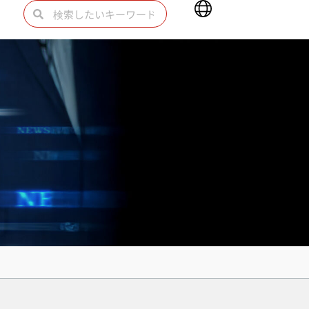
Main
検
検
Menu
索
索