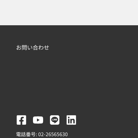
お問い合わせ
F
Y
L
L
a
o
i
i
電話番号: 02-26565630