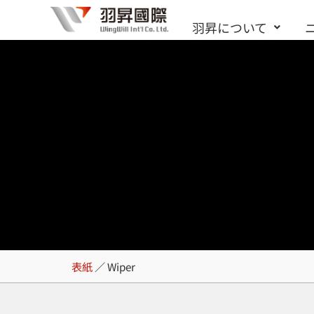
内
羽昇について
容
を
ス
キ
ッ
プ
Wiper
表紙
／
Wiper