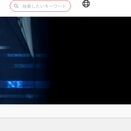
Main
検
検
Menu
索
索