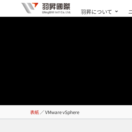
内
羽昇について
容
を
ス
キ
ッ
プ
VMware vSpher
表紙
／
VMware vSphere