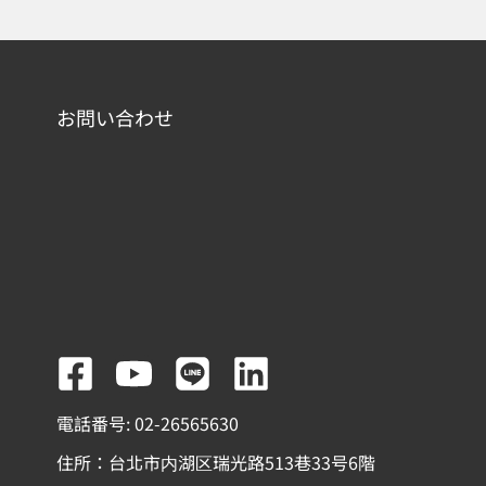
お問い合わせ
F
Y
L
L
a
o
i
i
電話番号: 02-26565630
c
u
n
n
住所：台北市内湖区瑞光路513巷33号6階