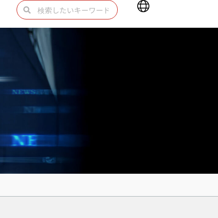
Main
検
検
Menu
索
索