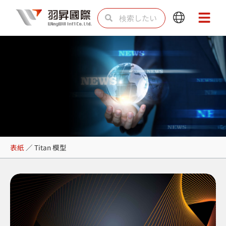
内
検
検
Main
Main
容
索
索
Menu
Menu
を
ス
キ
ッ
プ
Titan 模型
表紙
／
Titan 模型