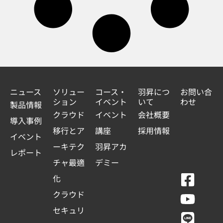
ニュース
ソリュー
コース・
羽昇につ
お問い合
ション
イベント
いて
わせ
製品情報
クラウド
イベント
会社概要
導入事例
移行とア
講座
採用情報
イベント
ーキテク
羽昇アカ
レポート
チャ最適
デミー
F
Y
L
L
化
a
o
i
i
クラウド
c
u
n
n
セキュリ