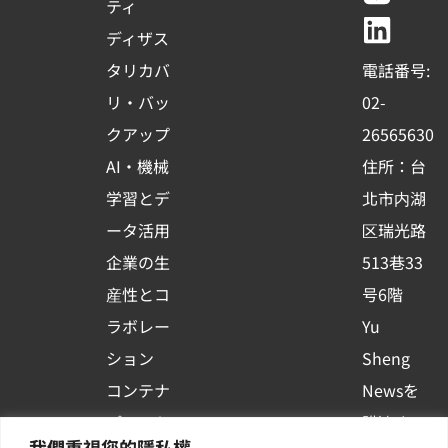
e
t
e
k
ティ
b
u
e
ディザス
o
b
d
タリカバ
電話番号:
o
e
i
リ・バッ
02-
k
n
クアップ
26565630
-
AI・機械
住所：台
s
学習とデ
北市内湖
q
ータ活用
区瑞光路
u
企業の生
513巷33
a
r
産性とコ
号6階
e
ラボレー
Yu
ション
Sheng
コンテナ
Newsを
プラット
購読する
我們重視您的隱私權