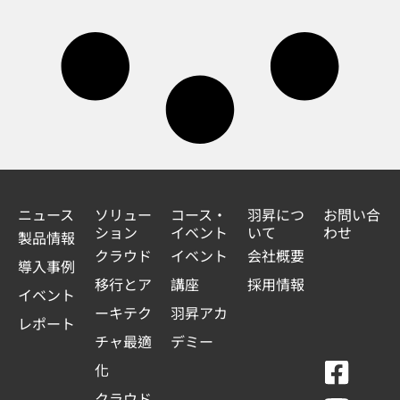
ニュース
ソリュー
コース・
羽昇につ
お問い合
ション
イベント
いて
わせ
製品情報
クラウド
イベント
会社概要
導入事例
移行とア
講座
採用情報
イベント
ーキテク
羽昇アカ
レポート
チャ最適
デミー
F
Y
L
L
化
a
o
i
i
クラウド