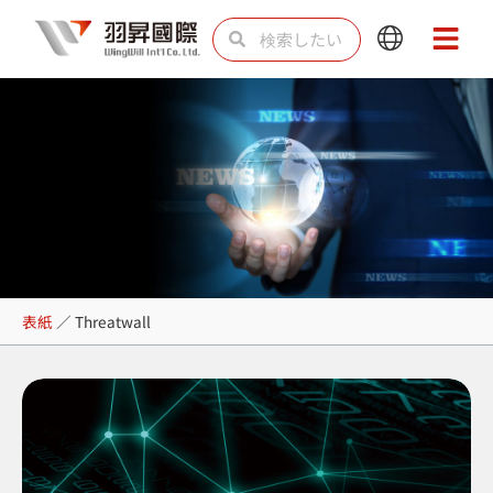
内
検
検
Main
Main
容
索
索
Menu
Menu
を
ス
キ
ッ
プ
Threatwall
表紙
／
Threatwall