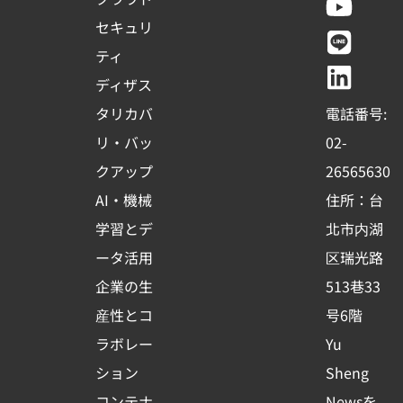
c
u
n
n
セキュリ
e
t
e
k
ティ
b
u
e
ディザス
o
b
d
タリカバ
電話番号:
o
e
i
リ・バッ
02-
k
n
クアップ
26565630
-
AI・機械
住所：台
s
学習とデ
北市内湖
q
ータ活用
区瑞光路
u
企業の生
513巷33
a
r
産性とコ
号6階
e
ラボレー
Yu
ション
Sheng
コンテナ
Newsを