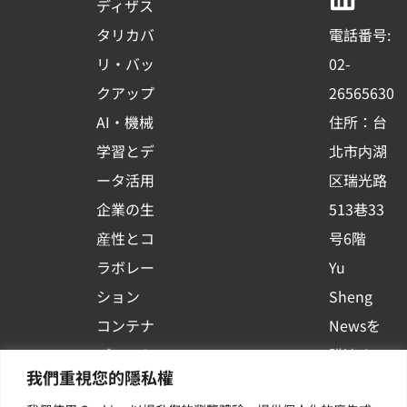
b
u
e
ディザス
o
b
d
タリカバ
電話番号:
o
e
i
リ・バッ
02-
k
n
クアップ
26565630
-
AI・機械
住所：台
s
学習とデ
北市内湖
q
ータ活用
区瑞光路
u
企業の生
513巷33
a
r
産性とコ
号6階
e
ラボレー
Yu
ション
Sheng
コンテナ
Newsを
プラット
購読する
我們重視您的隱私權
フォーム
| 最新の