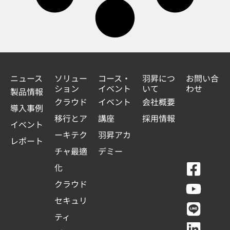
ニュース
ソリュー
コース・
羽昇につ
お問い合
ション
イベント
いて
わせ
製品情報
クラウド
イベント
会社概要
導入事例
移行とア
講座
採用情報
イベント
ーキテク
羽昇アカ
レポート
チャ最適
デミー
F
Y
L
L
化
a
o
i
i
クラウド
c
u
n
n
セキュリ
e
t
e
k
ティ