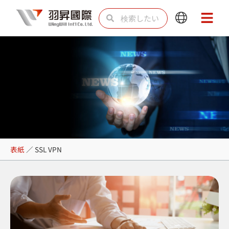
内
検
検
Main
Main
容
索
索
Menu
Menu
を
ス
キ
ッ
プ
SSL VPN
表紙
／
SSL VPN