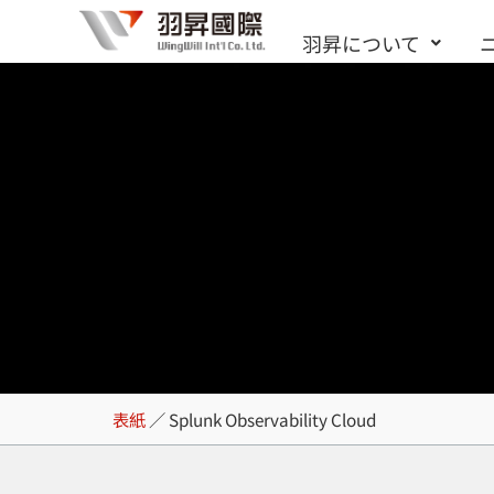
内
羽昇について
容
を
ス
キ
ッ
プ
Splunk Observab
表紙
／
Splunk Observability Cloud