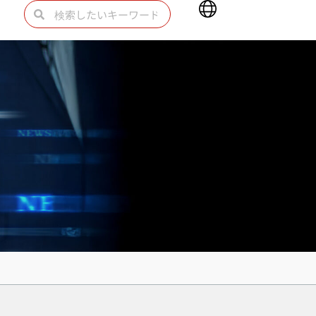
Main
検
検
Menu
索
索