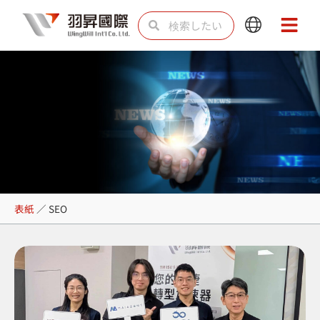
内
検
検
Main
Main
容
索
索
Menu
Menu
を
ス
キ
ッ
プ
SEO
表紙
／
SEO