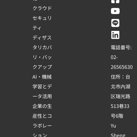
a
o
i
i
クラウド
c
u
n
n
セキュリ
e
t
e
k
ティ
b
u
e
ディザス
o
b
d
タリカバ
電話番号:
o
e
i
リ・バッ
02-
k
n
クアップ
26565630
-
AI・機械
住所：台
s
学習とデ
北市内湖
q
ータ活用
区瑞光路
u
企業の生
513巷33
a
r
産性とコ
号6階
e
ラボレー
Yu
ション
Sheng