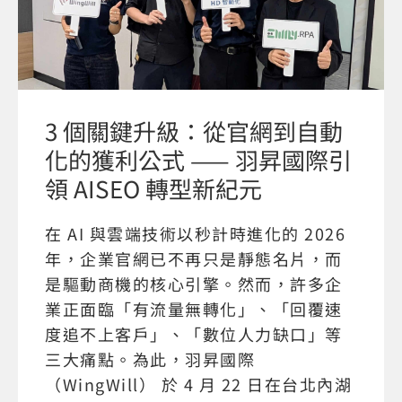
3 個關鍵升級：從官網到自動
化的獲利公式 —— 羽昇國際引
領 AISEO 轉型新紀元
在 AI 與雲端技術以秒計時進化的 2026
年，企業官網已不再只是靜態名片，而
是驅動商機的核心引擎。然而，許多企
業正面臨「有流量無轉化」、「回覆速
度追不上客戶」、「數位人力缺口」等
三大痛點。為此，羽昇國際
（WingWill） 於 4 月 22 日在台北內湖