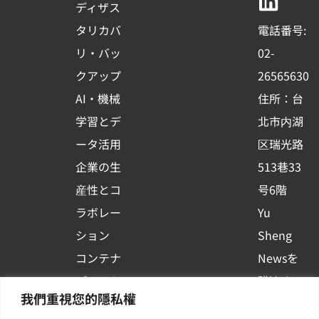
b
u
e
ディザス
o
b
d
タリカバ
電話番号:
o
e
i
リ・バッ
02-
k
n
クアップ
26565630
-
AI・機械
住所：台
s
学習とデ
北市内湖
q
ータ活用
区瑞光路
u
企業の生
513巷33
a
r
産性とコ
号6階
e
ラボレー
Yu
ション
Sheng
コンテナ
Newsを
プラット
購読する
我們重視您的隱私權
フォーム
| 最新の