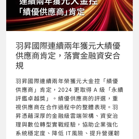
羽昇國際連續兩年獲元大績優
供應商肯定，落實金融資安合
規
羽昇國際連續兩年榮獲元大金控「績優
供應商」肯定，2024 更取得 A 級「永續
評鑑卓越獎」。績優供應商的評選，重
視供應商在合作過程中的整體表現。羽
昇憑藉深厚的金融級雲端架構、資安治
理與數位轉型實戰經驗，協助企業強化
系統穩定度、降低 IT風險、提升營運韌