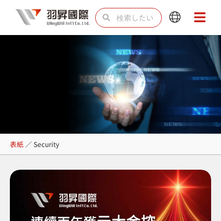
内
検
検
Main
Main
容
索
索
Menu
Menu
を
ス
キ
ッ
プ
Security
表紙
／
Security