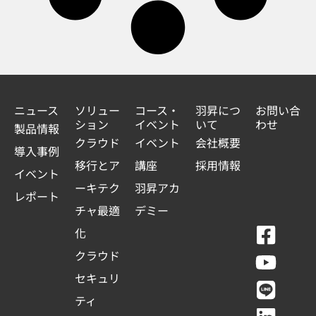
ニュース
ソリュー
コース・
羽昇につ
お問い合
ション
イベント
いて
わせ
製品情報
クラウド
イベント
会社概要
導入事例
移行とア
講座
採用情報
イベント
ーキテク
羽昇アカ
レポート
チャ最適
デミー
F
Y
L
L
化
a
o
i
i
クラウド
c
u
n
n
セキュリ
e
t
e
k
ティ