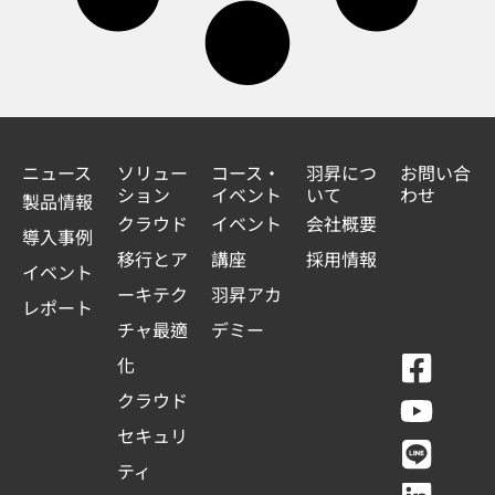
ニュース
ソリュー
コース・
羽昇につ
お問い合
ション
イベント
いて
わせ
製品情報
クラウド
イベント
会社概要
導入事例
移行とア
講座
採用情報
イベント
ーキテク
羽昇アカ
レポート
チャ最適
デミー
F
Y
L
L
化
a
o
i
i
クラウド
c
u
n
n
セキュリ
e
t
e
k
ティ