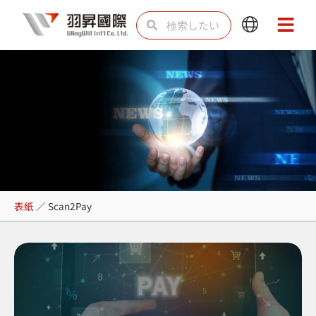
内
検
検
Main
Main
容
索
索
Menu
Menu
を
ス
キ
ッ
プ
Scan2Pay
表紙
／
Scan2Pay