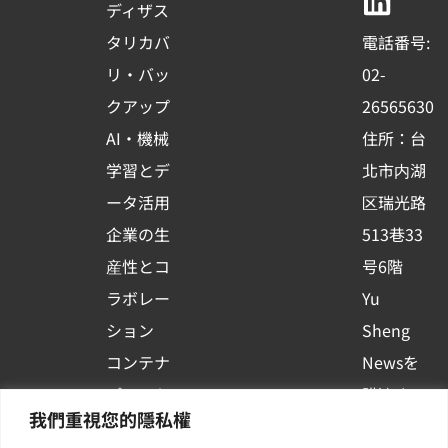
b
u
e
ディザス
o
b
d
タリカバ
電話番号:
o
e
i
リ・バッ
02-
k
n
クアップ
26565630
-
AI・機械
住所：台
s
学習とデ
北市内湖
q
ータ活用
区瑞光路
u
企業の生
513巷33
a
r
産性とコ
号6階
e
ラボレー
Yu
ション
Sheng
コンテナ
Newsを
プラット
購読する
我們重視您的隱私權
フォーム
| 最新の