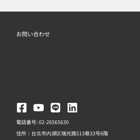
お問い合わせ
F
Y
L
L
a
o
i
i
電話番号: 02-26565630
c
u
n
n
住所：台北市内湖区瑞光路513巷33号6階