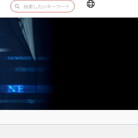
Main
検
検
Menu
索
索