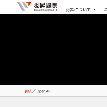
内
羽昇について
容
を
ス
キ
ッ
プ
Open API
表紙
／
Open API