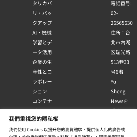
o
b
d
タリカバ
電話番号:
o
e
i
リ・バッ
02-
k
n
クアップ
26565630
-
AI・機械
住所：台
s
学習とデ
北市内湖
q
ータ活用
区瑞光路
u
企業の生
513巷33
a
r
産性とコ
号6階
e
ラボレー
Yu
ション
Sheng
コンテナ
Newsを
プラット
購読する
我們重視您的隱私權
フォーム
| 最新の
我們使用 Cookies 以提升您的瀏覽體驗、提供個人化的廣告或
活用
イベント
內容，並分析我們的流量。點擊「接受所有」，即表示您同意