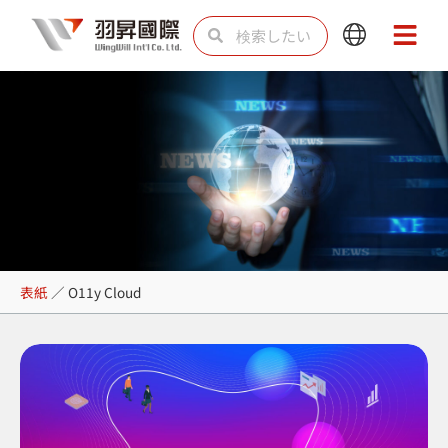
内
検
検
Main
Main
容
索
索
Menu
Menu
を
ス
キ
ッ
プ
O11y Cloud
表紙
／
O11y Cloud