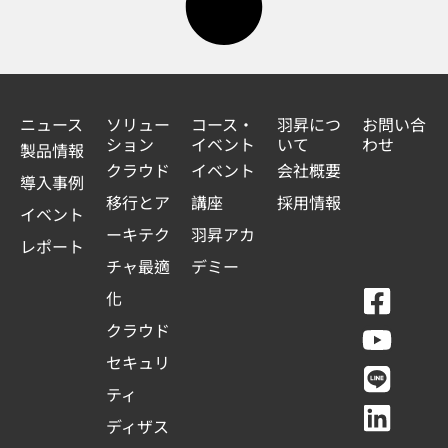
ニュース
ソリュー
コース・
羽昇につ
お問い合
ション
イベント
いて
わせ
製品情報
クラウド
イベント
会社概要
導入事例
移行とア
講座
採用情報
イベント
ーキテク
羽昇アカ
レポート
チャ最適
デミー
F
Y
L
L
化
a
o
i
i
クラウド
c
u
n
n
セキュリ
e
t
e
k
ティ
b
u
e
ディザス