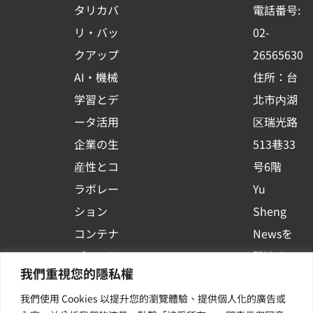
o
b
d
タリカバ
電話番号:
o
e
i
リ・バッ
02-
k
n
クアップ
26565630
-
AI・機械
住所：台
s
学習とデ
北市内湖
q
ータ活用
区瑞光路
u
企業の生
513巷33
a
r
産性とコ
号6階
e
ラボレー
Yu
ション
Sheng
コンテナ
Newsを
プラット
購読する
我們重視您的隱私權
フォーム
| 最新の
我們使用 Cookies 以提升您的瀏覽體驗、提供個人化的廣告或
活用
イベント