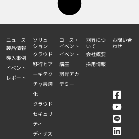
ニュース
ソリュー
コース・
羽昇につ
お問い合
ション
イベント
いて
わせ
製品情報
クラウド
イベント
会社概要
導入事例
移行とア
講座
採用情報
イベント
ーキテク
羽昇アカ
レポート
チャ最適
デミー
F
Y
L
L
化
a
o
i
i
クラウド
c
u
n
n
セキュリ
e
t
e
k
ティ
b
u
e
ディザス