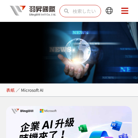
内
検
検
Main
Main
容
索
索
Menu
Menu
を
ス
キ
ッ
プ
Microsoft AI
表紙
／
Microsoft AI