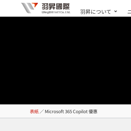
内
羽昇について
容
を
ス
キ
ッ
プ
Microsoft 365 
表紙
／
Microsoft 365 Copilot 優惠