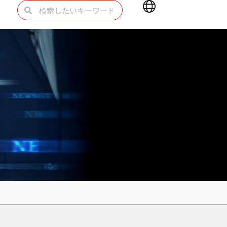
Main
検
検
Menu
索
索