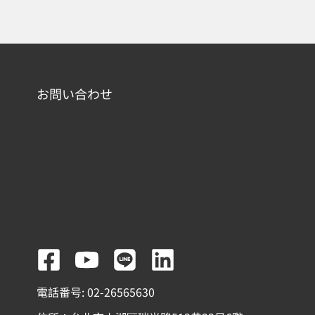
お問い合わせ
F
Y
L
L
a
o
i
i
電話番号: 02-26565630
c
u
n
n