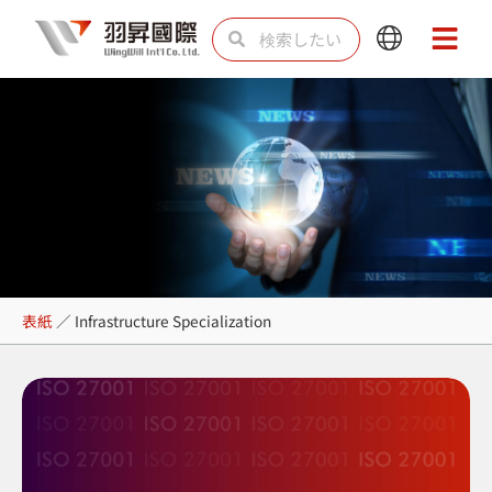
内
検
検
Main
Main
容
索
索
Menu
Menu
を
ス
キ
ッ
プ
Infrastructure
表紙
／
Infrastructure Specialization
Specialization