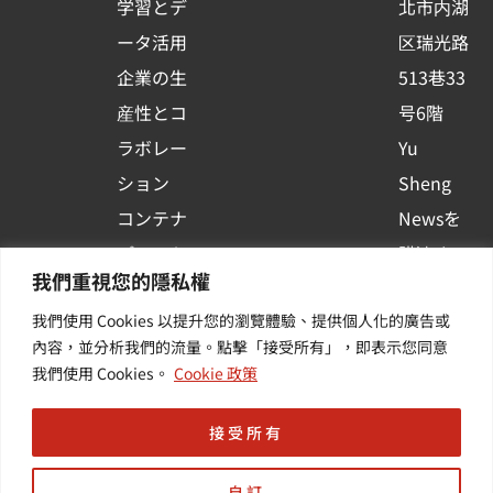
学習とデ
北市内湖
q
ータ活用
区瑞光路
u
企業の生
513巷33
a
r
産性とコ
号6階
e
ラボレー
Yu
ション
Sheng
コンテナ
Newsを
プラット
購読する
我們重視您的隱私權
フォーム
| 最新の
我們使用 Cookies 以提升您的瀏覽體驗、提供個人化的廣告或
活用
イベント
內容，並分析我們的流量。點擊「接受所有」，即表示您同意
その他・
や業界情
我們使用 Cookies。
Cookie 政策
付加価値
報を入手
サービス
する
接受所有
自訂