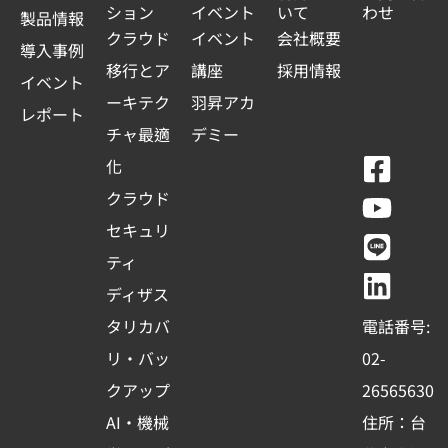
ション
イベント
いて
わせ
製品情報
クラウド
イベント
会社概要
導入事例
移行とア
講座
採用情報
イベント
ーキテク
羽昇アカ
レポート
チャ最適
デミー
F
Y
L
L
化
a
o
i
i
クラウド
c
u
n
n
セキュリ
e
t
e
k
ティ
b
u
e
ディザス
o
b
d
タリカバ
電話番号:
o
e
i
リ・バッ
02-
k
n
クアップ
26565630
-
AI・機械
住所：台
s