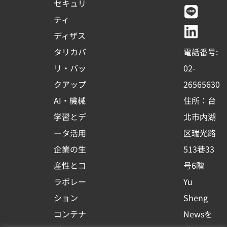
c
u
n
n
セキュリ
e
t
e
k
ティ
b
u
e
ディザス
o
b
d
タリカバ
電話番号:
o
e
i
リ・バッ
02-
k
n
クアップ
26565630
-
AI・機械
住所：台
s
学習とデ
北市内湖
q
ータ活用
区瑞光路
u
企業の生
513巷33
a
r
産性とコ
号6階
e
ラボレー
Yu
ション
Sheng
コンテナ
Newsを