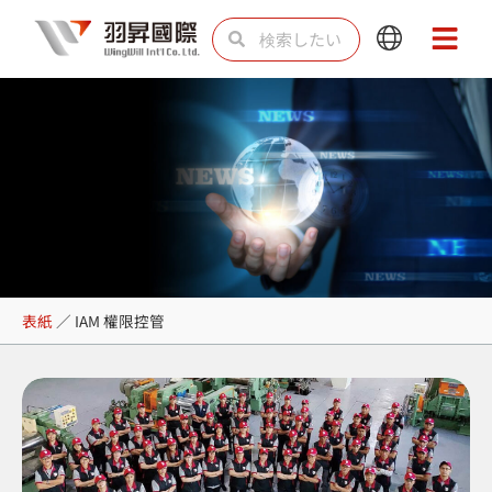
内
検
検
Main
Main
容
索
索
Menu
Menu
を
ス
キ
ッ
プ
IAM 權限控管
表紙
／
IAM 權限控管