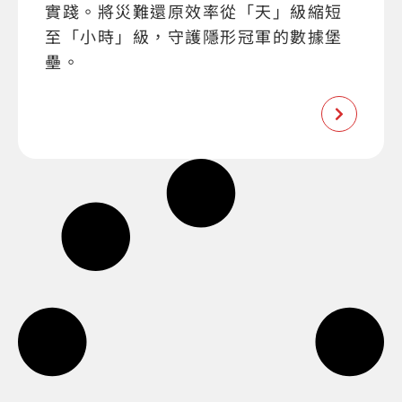
實踐。將災難還原效率從「天」級縮短
至「小時」級，守護隱形冠軍的數據堡
壘。