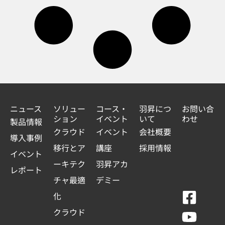
ニュース
ソリュー
コース・
羽昇につ
お問い合
ション
イベント
いて
わせ
製品情報
クラウド
イベント
会社概要
導入事例
移行とア
講座
採用情報
イベント
ーキテク
羽昇アカ
レポート
チャ最適
デミー
F
Y
L
L
化
a
o
i
i
クラウド