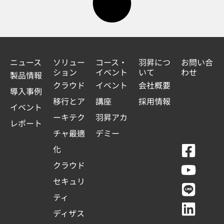
ニュース
ソリュー
コース・
羽昇につ
お問い合
ション
イベント
いて
わせ
製品情報
クラウド
イベント
会社概要
導入事例
移行とア
講座
採用情報
イベント
ーキテク
羽昇アカ
レポート
チャ最適
デミー
F
Y
L
L
化
a
o
i
i
クラウド
c
u
n
n
セキュリ
e
t
e
k
ティ
b
u
e
ディザス