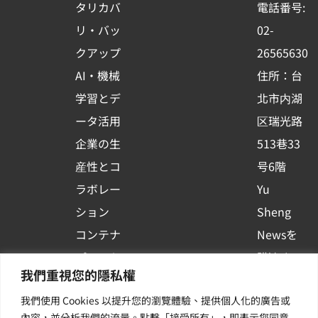
o
b
d
タリカバ
電話番号:
o
e
i
リ・バッ
02-
k
n
クアップ
26565630
-
AI・機械
住所：台
s
学習とデ
北市内湖
q
ータ活用
区瑞光路
u
企業の生
513巷33
a
r
産性とコ
号6階
e
ラボレー
Yu
ション
Sheng
コンテナ
Newsを
プラット
購読する
我們重視您的隱私權
フォーム
| 最新の
我們使用 Cookies 以提升您的瀏覽體驗、提供個人化的廣告或
活用
イベント
內容，並分析我們的流量。點擊「接受所有」，即表示您同意