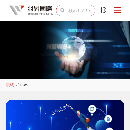
内
検
検
Main
Main
容
索
索
Menu
Menu
を
ス
キ
ッ
プ
GWS
表紙
／
GWS