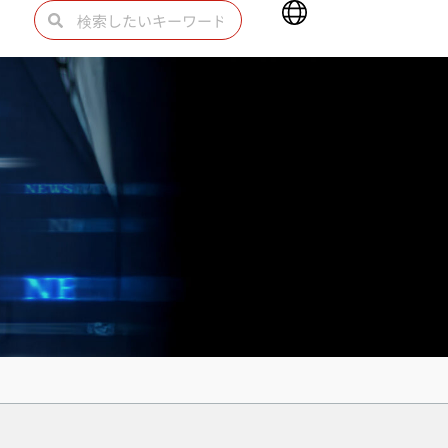
Main
検
検
Menu
索
索