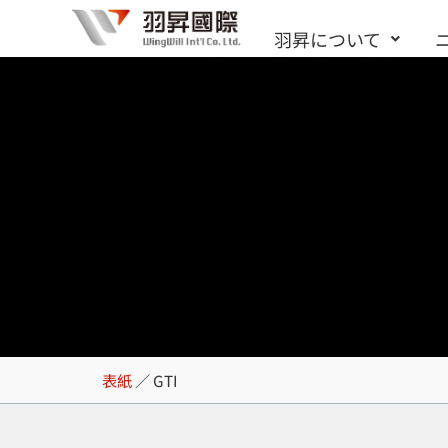
内
羽昇について
容
を
ス
キ
ッ
プ
GTI
表紙
／
GTI