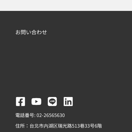
お問い合わせ
F
Y
L
L
a
o
i
i
電話番号: 02-26565630
c
u
n
n
住所：台北市内湖区瑞光路513巷33号6階