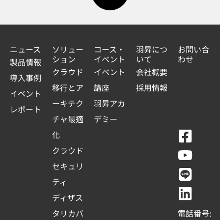
ニュース
ソリュー
コース・
羽昇につ
お問い合
ション
イベント
いて
わせ
製品情報
クラウド
イベント
会社概要
導入事例
移行とア
講座
採用情報
イベント
ーキテク
羽昇アカ
レポート
チャ最適
デミー
F
Y
L
L
化
a
o
i
i
クラウド
c
u
n
n
セキュリ
e
t
e
k
ティ
b
u
e
ディザス
o
b
d
タリカバ
電話番号: