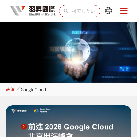
内
検
検
Main
Main
容
索
索
Menu
Menu
を
ス
キ
ッ
プ
GoogleCloud
表紙
／
GoogleCloud