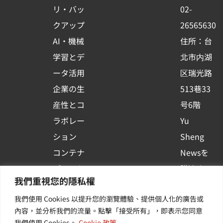
o
e
i
リ・バッ
02-
k
n
クアップ
26565630
-
AI・機械
住所：台
s
学習とデ
北市内湖
q
ータ活用
区瑞光路
u
企業の生
513巷33
a
r
産性とコ
号6階
e
ラボレー
Yu
ション
Sheng
コンテナ
Newsを
プラット
購読する
我們重視您的隱私權
フォーム
| 最新の
我們使用 Cookies 以提升您的瀏覽體驗、提供個人化的廣告或
活用
イベント
內容，並分析我們的流量。點擊「接受所有」，即表示您同意
その他・
や業界情
我們使用 Cookies。
Cookie 政策