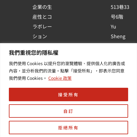
u
企業の生
513巷33
a
r
産性とコ
号6階
e
ラボレー
Yu
ション
Sheng
コンテナ
Newsを
我們重視您的隱私權
プラット
購読する
我們使用 Cookies 以提升您的瀏覽體驗、提供個人化的廣告或
フォーム
| 最新の
內容，並分析我們的流量。點擊「接受所有」，即表示您同意
活用
イベント
我們使用 Cookies。
Cookie 政策
その他・
や業界情
付加価値
報を入手
接受所有
サービス
する
自訂
拒絕所有