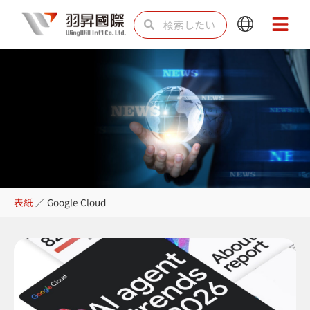
内
検
検
Main
Main
容
索
索
Menu
Menu
を
ス
キ
ッ
プ
Google Cloud
表紙
／
Google Cloud