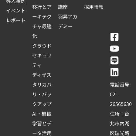
導入事例
移行とア
講座
採用情報
イベント
ーキテク
羽昇アカ
レポート
チャ最適
デミー
F
Y
L
L
化
a
o
i
i
クラウド
c
u
n
n
セキュリ
e
t
e
k
ティ
b
u
e
ディザス
o
b
d
タリカバ
電話番号:
o
e
i
リ・バッ
02-
k
n
クアップ
26565630
-
AI・機械
住所：台
s
学習とデ
北市内湖
q
ータ活用
区瑞光路