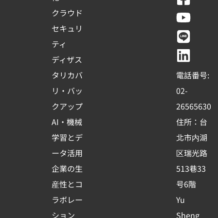
a
o
i
i
クラウド
c
u
n
n
セキュリ
e
t
e
k
ティ
b
u
e
ディザス
o
b
d
タリカバ
電話番号:
o
e
i
リ・バッ
02-
k
n
クアップ
26565630
-
AI・機械
住所：台
s
学習とデ
北市内湖
q
ータ活用
区瑞光路
u
企業の生
513巷33
a
r
産性とコ
号6階
e
ラボレー
Yu
ション
Sheng