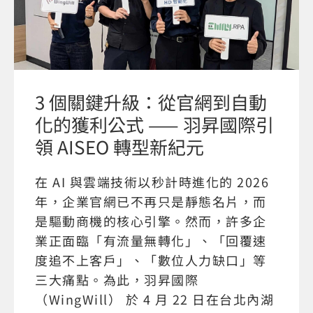
3 個關鍵升級：從官網到自動
化的獲利公式 —— 羽昇國際引
領 AISEO 轉型新紀元
在 AI 與雲端技術以秒計時進化的 2026
年，企業官網已不再只是靜態名片，而
是驅動商機的核心引擎。然而，許多企
業正面臨「有流量無轉化」、「回覆速
度追不上客戶」、「數位人力缺口」等
三大痛點。為此，羽昇國際
（WingWill） 於 4 月 22 日在台北內湖