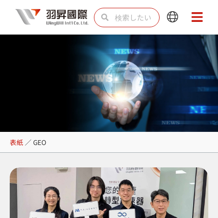
内
検
検
Main
Main
容
索
索
Menu
Menu
を
ス
キ
ッ
プ
GEO
表紙
／
GEO