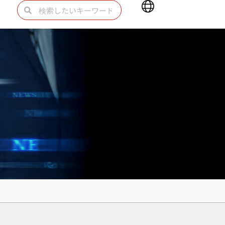
Main
検
検
Menu
索
索