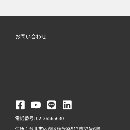
お問い合わせ
F
Y
L
L
a
o
i
i
電話番号: 02-26565630
c
u
n
n
住所：台北市内湖区瑞光路513巷33号6階