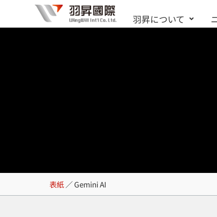
内
羽昇について
容
を
ス
キ
ッ
プ
Gemini AI
表紙
／
Gemini AI