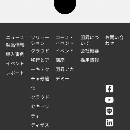
ニュース
ソリュー
コース・
羽昇につ
お問い合
ション
イベント
いて
わせ
製品情報
クラウド
イベント
会社概要
導入事例
移行とア
講座
採用情報
イベント
ーキテク
羽昇アカ
レポート
チャ最適
デミー
F
Y
L
L
化
a
o
i
i
クラウド
c
u
n
n
セキュリ
e
t
e
k
ティ
b
u
e
ディザス