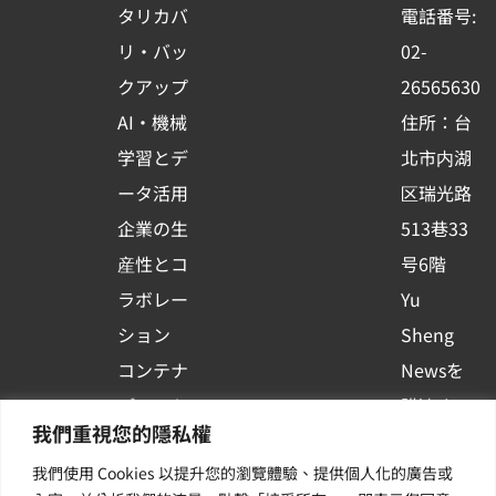
o
b
d
タリカバ
電話番号:
o
e
i
リ・バッ
02-
k
n
クアップ
26565630
-
AI・機械
住所：台
s
学習とデ
北市内湖
q
ータ活用
区瑞光路
u
企業の生
513巷33
a
r
産性とコ
号6階
e
ラボレー
Yu
ション
Sheng
コンテナ
Newsを
プラット
購読する
我們重視您的隱私權
フォーム
| 最新の
我們使用 Cookies 以提升您的瀏覽體驗、提供個人化的廣告或
活用
イベント