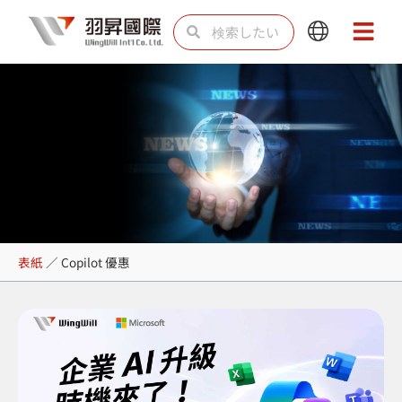
内
検
検
Main
Main
容
索
索
Menu
Menu
を
ス
キ
ッ
プ
Copilot 優惠
表紙
／
Copilot 優惠