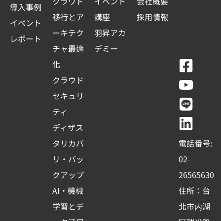
クラウド
イベント
会社概要
導入事例
移行とア
講座
採用情報
イベント
ーキテク
羽昇アカ
レポート
チャ最適
デミー
F
Y
L
L
化
a
o
i
i
クラウド
c
u
n
n
セキュリ
e
t
e
k
ティ
b
u
e
ディザス
o
b
d
タリカバ
電話番号:
o
e
i
リ・バッ
02-
k
n
クアップ
26565630
-
AI・機械
住所：台
s
学習とデ
北市内湖
q