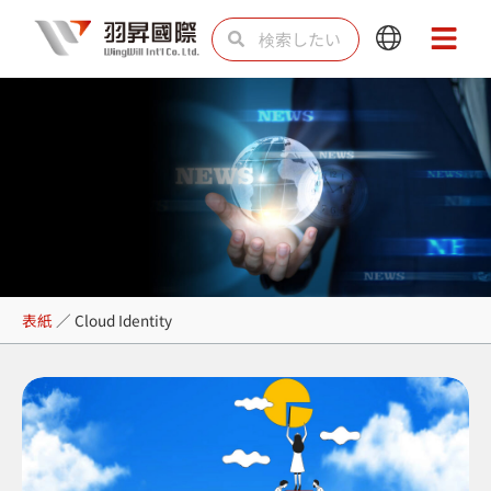
内
検
検
Main
Main
容
索
索
Menu
Menu
を
ス
キ
ッ
プ
Cloud Identity
表紙
／
Cloud Identity