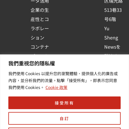
ータ活用
区瑞光路
u
企業の生
513巷33
a
r
産性とコ
号6階
e
ラボレー
Yu
ション
Sheng
コンテナ
Newsを
プラット
購読する
我們重視您的隱私權
フォーム
| 最新の
我們使用 Cookies 以提升您的瀏覽體驗、提供個人化的廣告或
活用
イベント
內容，並分析我們的流量。點擊「接受所有」，即表示您同意
その他・
や業界情
我們使用 Cookies。
Cookie 政策
付加価値
報を入手
サービス
する
接受所有
自訂