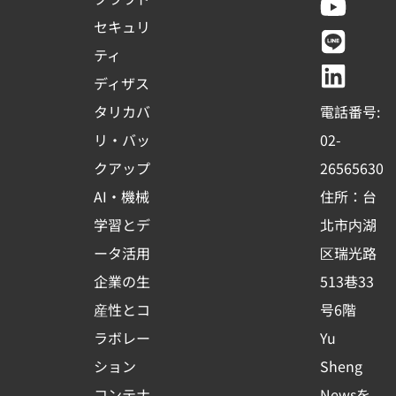
c
u
n
n
セキュリ
e
t
e
k
ティ
b
u
e
ディザス
o
b
d
タリカバ
電話番号:
o
e
i
リ・バッ
02-
k
n
クアップ
26565630
-
AI・機械
住所：台
s
学習とデ
北市内湖
q
ータ活用
区瑞光路
u
企業の生
513巷33
a
r
産性とコ
号6階
e
ラボレー
Yu
ション
Sheng
コンテナ
Newsを