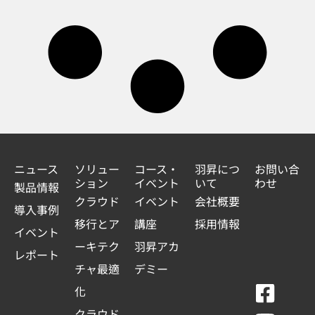
ニュース
ソリュー
コース・
羽昇につ
お問い合
ション
イベント
いて
わせ
製品情報
クラウド
イベント
会社概要
導入事例
移行とア
講座
採用情報
イベント
ーキテク
羽昇アカ
レポート
チャ最適
デミー
F
Y
L
L
化
a
o
i
i
クラウド