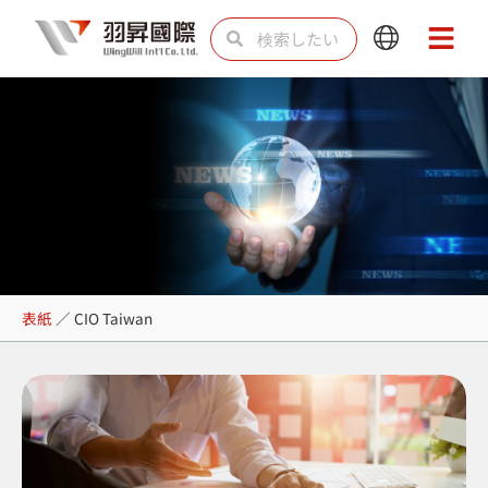
内
検
検
Main
Main
容
索
索
Menu
Menu
を
ス
キ
ッ
プ
CIO Taiwan
表紙
／
CIO Taiwan