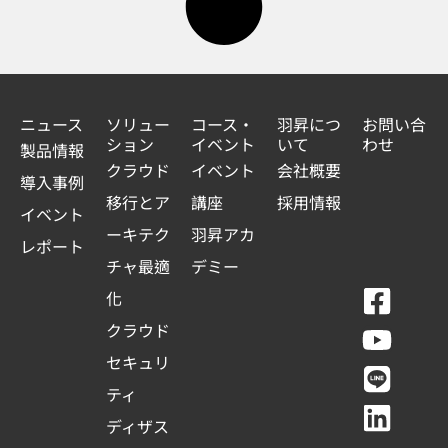
ニュース
ソリュー
コース・
羽昇につ
お問い合
ション
イベント
いて
わせ
製品情報
クラウド
イベント
会社概要
導入事例
移行とア
講座
採用情報
イベント
ーキテク
羽昇アカ
レポート
チャ最適
デミー
F
Y
L
L
化
a
o
i
i
クラウド
c
u
n
n
セキュリ
e
t
e
k
ティ
b
u
e
ディザス