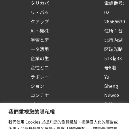
o
b
d
タリカバ
電話番号:
o
e
i
リ・バッ
02-
k
n
クアップ
26565630
-
AI・機械
住所：台
s
学習とデ
北市内湖
q
ータ活用
区瑞光路
u
企業の生
513巷33
a
r
産性とコ
号6階
e
ラボレー
Yu
ション
Sheng
コンテナ
Newsを
プラット
購読する
我們重視您的隱私權
フォーム
| 最新の
我們使用 Cookies 以提升您的瀏覽體驗、提供個人化的廣告或
活用
イベント
內容，並分析我們的流量。點擊「接受所有」，即表示您同意