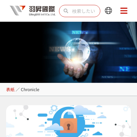
内
検
検
Main
Main
容
索
索
Menu
Menu
を
ス
キ
ッ
プ
Chronicle
表紙
／
Chronicle