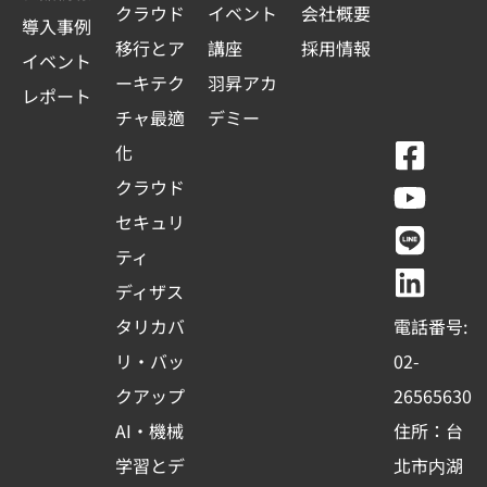
クラウド
イベント
会社概要
導入事例
移行とア
講座
採用情報
イベント
ーキテク
羽昇アカ
レポート
チャ最適
デミー
F
Y
L
L
化
a
o
i
i
クラウド
c
u
n
n
セキュリ
e
t
e
k
ティ
b
u
e
ディザス
o
b
d
タリカバ
電話番号:
o
e
i
リ・バッ
02-
k
n
クアップ
26565630
-
AI・機械
住所：台
s
学習とデ
北市内湖
q