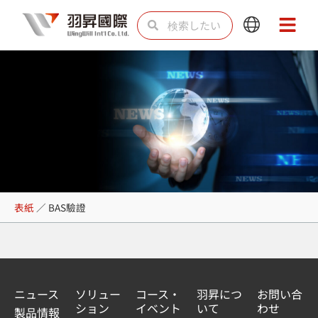
内
検
検
Main
Main
容
索
索
Menu
Menu
を
ス
キ
ッ
プ
BAS驗證
表紙
／
BAS驗證
ニュース
ソリュー
コース・
羽昇につ
お問い合
ション
イベント
いて
わせ
製品情報