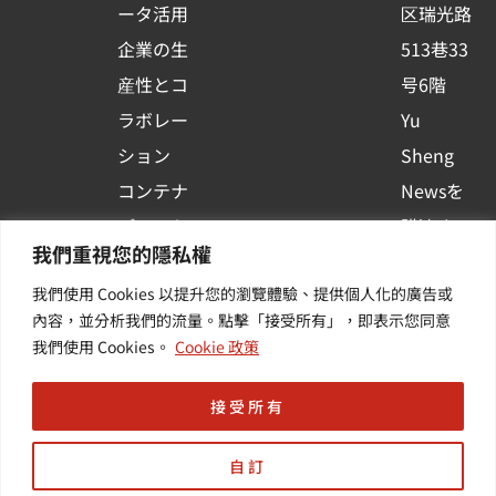
ータ活用
区瑞光路
u
企業の生
513巷33
a
r
産性とコ
号6階
e
ラボレー
Yu
ション
Sheng
コンテナ
Newsを
プラット
購読する
我們重視您的隱私權
フォーム
| 最新の
我們使用 Cookies 以提升您的瀏覽體驗、提供個人化的廣告或
活用
イベント
內容，並分析我們的流量。點擊「接受所有」，即表示您同意
その他・
や業界情
我們使用 Cookies。
Cookie 政策
付加価値
報を入手
サービス
する
接受所有
自訂