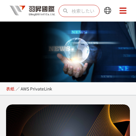
内
検
検
Main
Main
容
索
索
Menu
Menu
を
ス
キ
ッ
プ
AWS PrivateLink
表紙
／
AWS PrivateLink