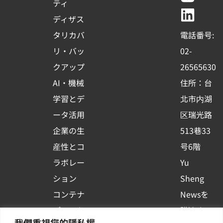
e
t
e
k
ティ
b
u
e
ディザス
o
b
d
タリカバ
電話番号:
o
e
i
リ・バッ
02-
k
n
クアップ
26565630
-
AI・機械
住所：台
s
学習とデ
北市内湖
q
ータ活用
区瑞光路
u
企業の生
513巷33
a
r
産性とコ
号6階
e
ラボレー
Yu
ション
Sheng
コンテナ
Newsを
プラット
購読する
我們重視您的隱私權