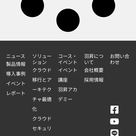
ニュース
ソリュー
コース・
羽昇につ
お問い合
ション
イベント
いて
わせ
製品情報
クラウド
イベント
会社概要
導入事例
移行とア
講座
採用情報
イベント
ーキテク
羽昇アカ
レポート
チャ最適
デミー
F
Y
L
L
化
a
o
i
i
クラウド
c
u
n
n
セキュリ