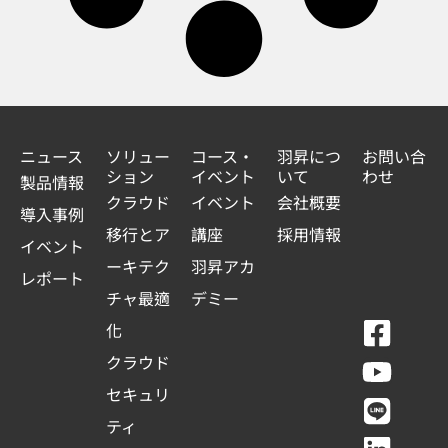
ニュース
ソリュー
コース・
羽昇につ
お問い合
ション
イベント
いて
わせ
製品情報
クラウド
イベント
会社概要
導入事例
移行とア
講座
採用情報
イベント
ーキテク
羽昇アカ
レポート
チャ最適
デミー
F
Y
L
L
化
a
o
i
i
クラウド
c
u
n
n
セキュリ
e
t
e
k
ティ