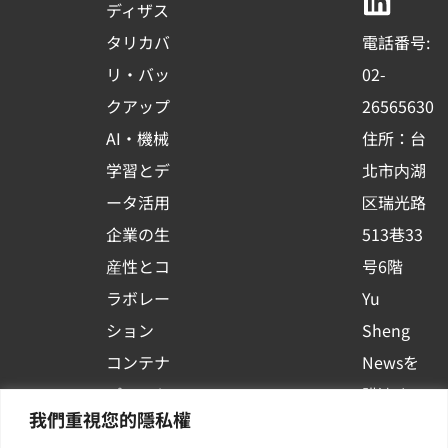
b
u
e
ディザス
o
b
d
タリカバ
電話番号:
o
e
i
リ・バッ
02-
k
n
クアップ
26565630
-
AI・機械
住所：台
s
学習とデ
北市内湖
q
ータ活用
区瑞光路
u
企業の生
513巷33
a
r
産性とコ
号6階
e
ラボレー
Yu
ション
Sheng
コンテナ
Newsを
プラット
購読する
我們重視您的隱私權
フォーム
| 最新の