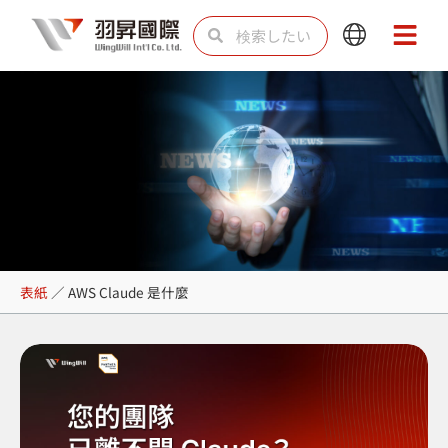
内
検
検
Main
Main
容
索
索
Menu
Menu
を
ス
キ
ッ
プ
AWS Claude 是什麼
表紙
／
AWS Claude 是什麼