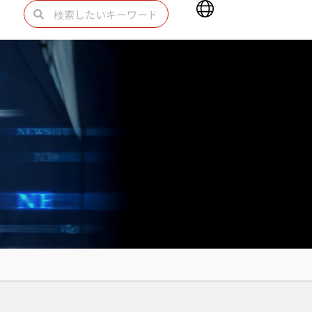
Main
検
検
Menu
索
索