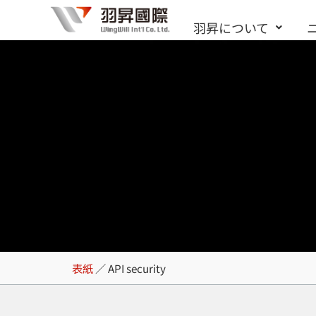
内
羽昇について
容
を
ス
キ
ッ
プ
API security
表紙
／
API security