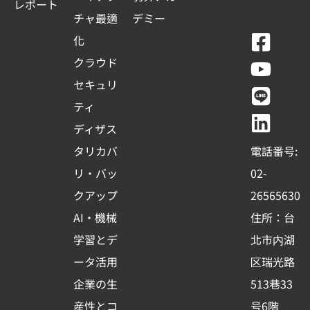
レポート
チャ最適
デミー
F
Y
L
L
化
a
o
i
i
クラウド
c
u
n
n
セキュリ
e
t
e
k
ティ
b
u
e
ディザス
o
b
d
タリカバ
電話番号:
o
e
i
リ・バッ
02-
k
n
クアップ
26565630
-
AI・機械
住所：台
s
学習とデ
北市内湖
q
ータ活用
区瑞光路
u
企業の生
513巷33
a
産性とコ
号6階