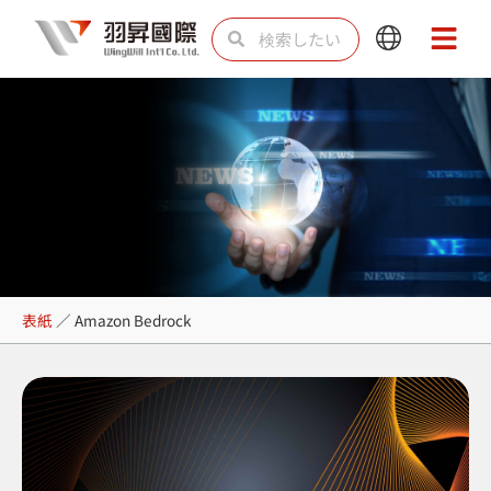
内
検
検
Main
Main
容
索
索
Menu
Menu
を
ス
キ
ッ
プ
Amazon Bedrock
表紙
／
Amazon Bedrock