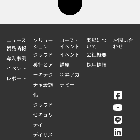
ニュース
ソリュー
コース・
羽昇につ
お問い合
ション
イベント
いて
わせ
製品情報
クラウド
イベント
会社概要
導入事例
移行とア
講座
採用情報
イベント
ーキテク
羽昇アカ
レポート
チャ最適
デミー
F
Y
L
L
化
a
o
i
i
クラウド
c
u
n
n
セキュリ
e
t
e
k
ティ
b
u
e
ディザス