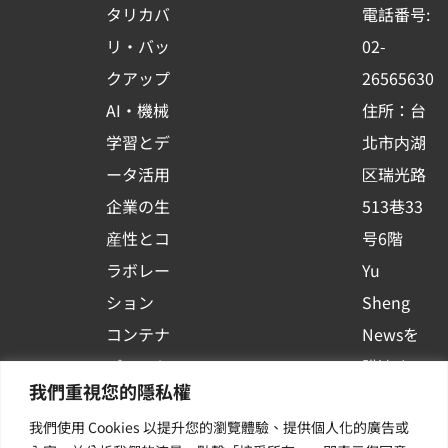
o
b
d
タリカバ
電話番号:
o
e
i
リ・バッ
02-
k
n
クアップ
26565630
-
AI・機械
住所：台
s
学習とデ
北市内湖
q
ータ活用
区瑞光路
u
企業の生
513巷33
a
r
産性とコ
号6階
e
ラボレー
Yu
ション
Sheng
コンテナ
Newsを
プラット
購読する
我們重視您的隱私權
フォーム
| 最新の
我們使用 Cookies 以提升您的瀏覽體驗、提供個人化的廣告或
活用
イベント