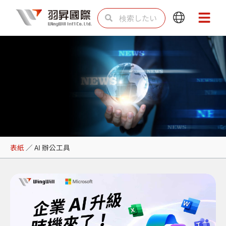
内
検
検
Main
Main
容
索
索
Menu
Menu
を
ス
キ
ッ
プ
AI 辦公工具
表紙
／
AI 辦公工具