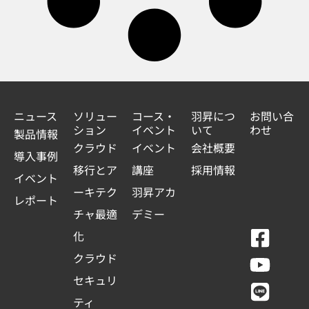
ニュース
ソリュー
コース・
羽昇につ
お問い合
ション
イベント
いて
わせ
製品情報
クラウド
イベント
会社概要
導入事例
移行とア
講座
採用情報
イベント
ーキテク
羽昇アカ
レポート
チャ最適
デミー
F
Y
L
L
化
a
o
i
i
クラウド
c
u
n
n
セキュリ
e
t
e
k
ティ