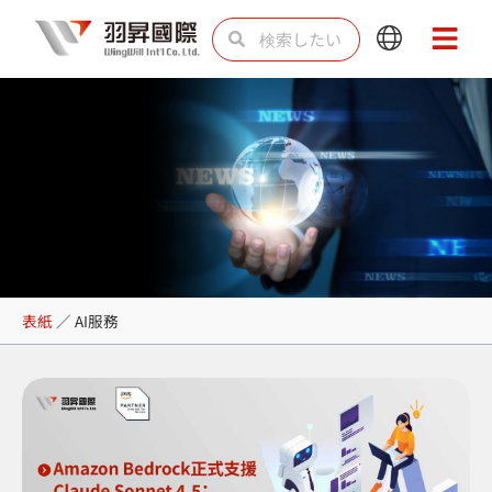
内
検
検
Main
Main
容
索
索
Menu
Menu
を
ス
キ
ッ
プ
AI服務
表紙
／
AI服務