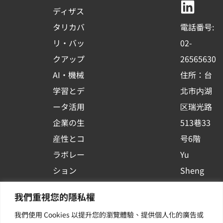
b
u
e
ディザス
o
b
d
タリカバ
電話番号:
o
e
i
リ・バッ
02-
k
n
クアップ
26565630
-
AI・機械
住所：台
s
学習とデ
北市内湖
q
ータ活用
区瑞光路
u
企業の生
513巷33
a
r
産性とコ
号6階
e
ラボレー
Yu
ション
Sheng
コンテナ
Newsを
我們重視您的隱私權
プラット
購読する
我們使用 Cookies 以提升您的瀏覽體驗、提供個人化的廣告或
フォーム
| 最新の