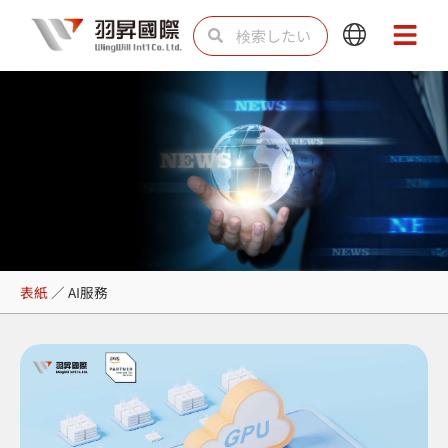
内
検
検
Main
Main
容
索
索
Menu
Menu
を
ス
キ
ッ
プ
AI服務
表紙
／
AI服務