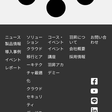
ニュース
ソリュー
コース・
羽昇につ
お問い合
ション
イベント
いて
わせ
製品情報
クラウド
イベント
会社概要
導入事例
移行とア
講座
採用情報
イベント
ーキテク
羽昇アカ
レポート
チャ最適
デミー
F
Y
L
L
化
a
o
i
i
クラウド
c
u
n
n
セキュリ
e
t
e
k
ティ
b
u
e