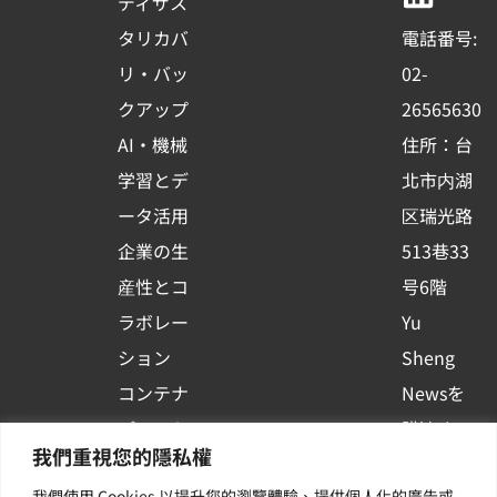
ディザス
o
b
d
タリカバ
電話番号:
o
e
i
リ・バッ
02-
k
n
クアップ
26565630
-
AI・機械
住所：台
s
学習とデ
北市内湖
q
ータ活用
区瑞光路
u
企業の生
513巷33
a
r
産性とコ
号6階
e
ラボレー
Yu
ション
Sheng
コンテナ
Newsを
プラット
購読する
我們重視您的隱私權
フォーム
| 最新の
我們使用 Cookies 以提升您的瀏覽體驗、提供個人化的廣告或