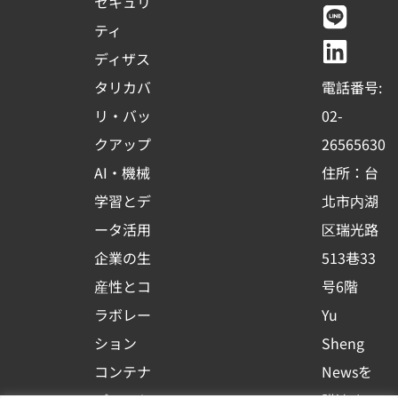
c
u
n
n
セキュリ
e
t
e
k
ティ
b
u
e
ディザス
o
b
d
タリカバ
電話番号:
o
e
i
リ・バッ
02-
k
n
クアップ
26565630
-
AI・機械
住所：台
s
学習とデ
北市内湖
q
ータ活用
区瑞光路
u
企業の生
513巷33
a
r
産性とコ
号6階
e
ラボレー
Yu
ション
Sheng
コンテナ
Newsを