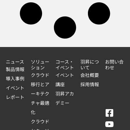
ニュース
ソリュー
コース・
羽昇につ
お問い合
ション
イベント
いて
わせ
製品情報
クラウド
イベント
会社概要
導入事例
移行とア
講座
採用情報
イベント
ーキテク
羽昇アカ
レポート
チャ最適
デミー
F
Y
L
L
化
a
o
i
i
クラウド