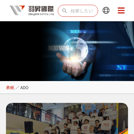
内
検
検
Main
Main
容
索
索
Menu
Menu
を
ス
キ
ッ
プ
ADO
表紙
／
ADO