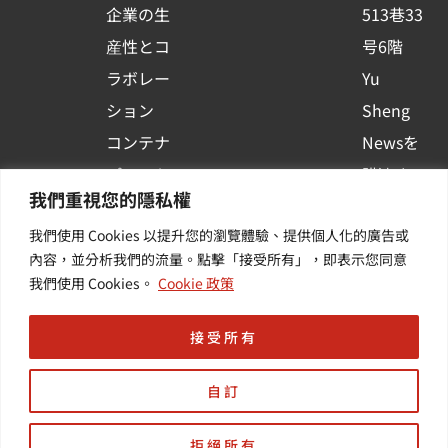
企業の生
513巷33
a
r
産性とコ
号6階
e
ラボレー
Yu
ション
Sheng
コンテナ
Newsを
プラット
購読する
我們重視您的隱私權
フォーム
| 最新の
我們使用 Cookies 以提升您的瀏覽體驗、提供個人化的廣告或
活用
イベント
內容，並分析我們的流量。點擊「接受所有」，即表示您同意
その他・
や業界情
我們使用 Cookies。
Cookie 政策
付加価値
報を入手
サービス
する
接受所有
自訂
拒絕所有