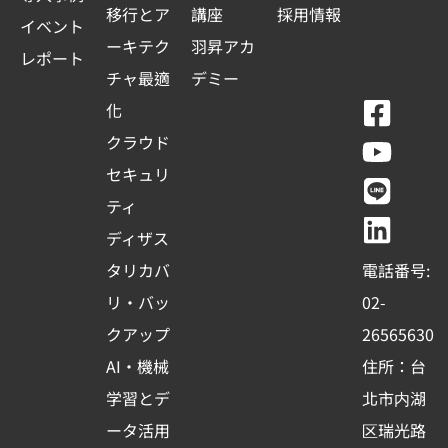
移行とア
講座
採用情報
イベント
ーキテク
羽昇アカ
レポート
チャ最適
デミー
F
Y
L
L
化
a
o
i
i
クラウド
c
u
n
n
セキュリ
e
t
e
k
ティ
b
u
e
ディザス
o
b
d
タリカバ
電話番号:
o
e
i
リ・バッ
02-
k
n
クアップ
26565630
-
AI・機械
住所：台
s
学習とデ
北市内湖
q
ータ活用
区瑞光路
u