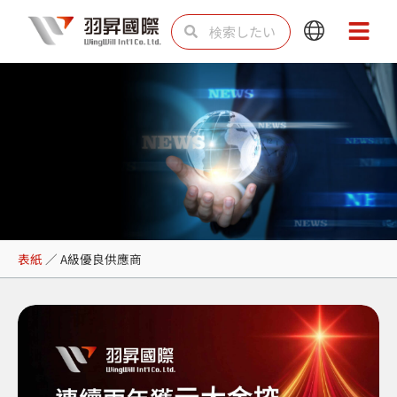
内
検
検
Main
Main
容
索
索
Menu
Menu
を
ス
キ
ッ
プ
A級優良供應商
表紙
／
A級優良供應商