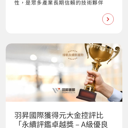
性，是眾多產業長期信賴的技術夥伴
羽昇國際獲得元大金控評比
「永續評鑑卓越獎 – A級優良