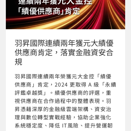
羽昇國際連續兩年獲元大績優
供應商肯定，落實金融資安合
規
羽昇國際連續兩年榮獲元大金控「績優
供應商」肯定，2024 更取得 A 級「永續
評鑑卓越獎」。績優供應商的評選，重
視供應商在合作過程中的整體表現。羽
昇憑藉深厚的金融級雲端架構、資安治
理與數位轉型實戰經驗，協助企業強化
系統穩定度、降低 IT風險、提升營運韌