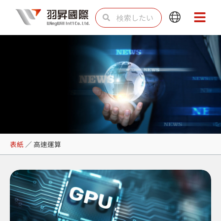
内
検
検
Main
Main
容
索
索
Menu
Menu
を
ス
キ
ッ
プ
高速運算
表紙
／
高速運算