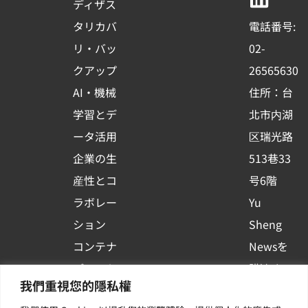
b
u
e
ディザス
o
b
d
タリカバ
電話番号:
o
e
i
リ・バッ
02-
k
n
クアップ
26565630
-
AI・機械
住所：台
s
学習とデ
北市内湖
q
ータ活用
区瑞光路
u
企業の生
513巷33
a
r
産性とコ
号6階
e
ラボレー
Yu
ション
Sheng
コンテナ
Newsを
プラット
購読する
我們重視您的隱私權
フォーム
| 最新の