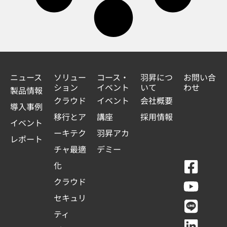
ニュース
ソリュー
コース・
羽昇につ
お問い合
ション
イベント
いて
わせ
製品情報
クラウド
イベント
会社概要
導入事例
移行とア
講座
採用情報
イベント
ーキテク
羽昇アカ
レポート
チャ最適
デミー
F
Y
L
L
化
a
o
i
i
クラウド
c
u
n
n
セキュリ
e
t
e
k
ティ