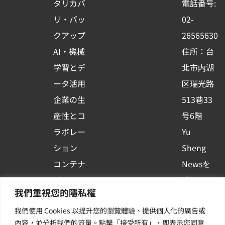
タリカバ
電話番号:
o
e
i
リ・バッ
02-
k
n
クアップ
26565630
-
AI・機械
住所：台
s
学習とデ
北市内湖
q
ータ活用
区瑞光路
u
企業の生
513巷33
a
r
産性とコ
号6階
e
ラボレー
Yu
ション
Sheng
コンテナ
Newsを
プラット
購読する
我們重視您的隱私權
フォーム
| 最新の
我們使用 Cookies 以提升您的瀏覽體驗、提供個人化的廣告或
活用
イベント
內容，並分析我們的流量。點擊「接受所有」，即表示您同意