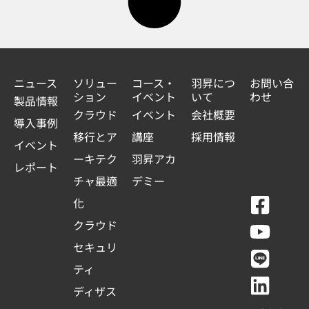
ニュース
ソリュー
コース・
羽昇につ
お問い合
ション
イベント
いて
わせ
製品情報
クラウド
イベント
会社概要
導入事例
移行とア
講座
採用情報
イベント
ーキテク
羽昇アカ
レポート
チャ最適
デミー
F
Y
L
L
化
a
o
i
i
クラウド
c
u
n
n
セキュリ
e
t
e
k
ティ
b
u
e
ディザス
o
b
d