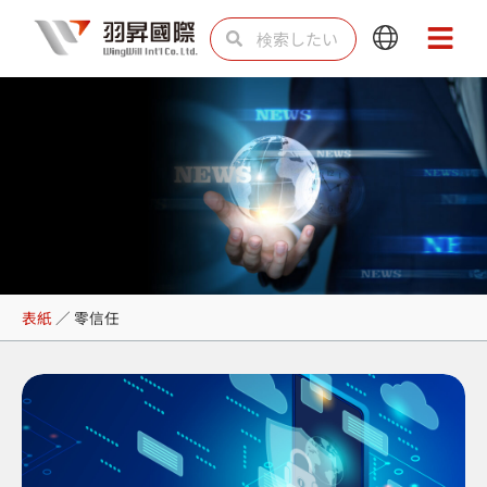
内
検
検
Main
Main
容
索
索
Menu
Menu
を
ス
キ
ッ
プ
零信任
表紙
／
零信任