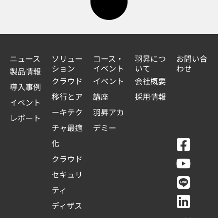
ニュース
ソリュー
コース・
羽昇につ
お問い合
ション
イベント
いて
わせ
製品情報
クラウド
イベント
会社概要
導入事例
移行とア
講座
採用情報
イベント
ーキテク
羽昇アカ
レポート
チャ最適
デミー
F
Y
L
L
化
a
o
i
i
クラウド
c
u
n
n
セキュリ
e
t
e
k
ティ
b
u
e
ディザス
o
b
d