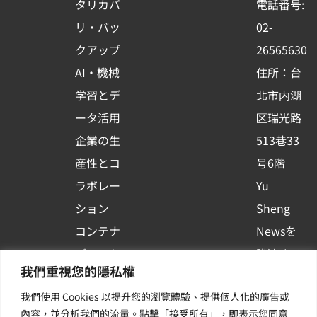
タリカバ
電話番号:
o
e
i
リ・バッ
02-
k
n
クアップ
26565630
-
AI・機械
住所：台
s
学習とデ
北市内湖
q
ータ活用
区瑞光路
u
企業の生
513巷33
a
r
産性とコ
号6階
e
ラボレー
Yu
ション
Sheng
コンテナ
Newsを
プラット
購読する
我們重視您的隱私權
フォーム
| 最新の
我們使用 Cookies 以提升您的瀏覽體驗、提供個人化的廣告或
活用
イベント
內容，並分析我們的流量。點擊「接受所有」，即表示您同意