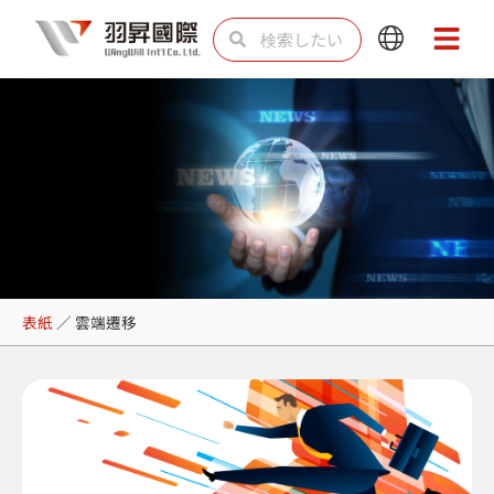
内
検
検
Main
Main
容
索
索
Menu
Menu
を
ス
キ
ッ
プ
雲端遷移
表紙
／
雲端遷移