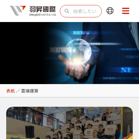
内
検
検
Main
Main
容
索
索
Menu
Menu
を
ス
キ
ッ
プ
雲端運算
表紙
／
雲端運算