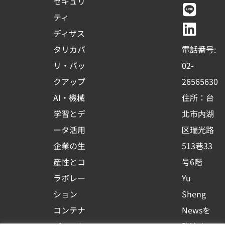
c
u
n
n
セキュリ
e
t
e
k
ティ
b
u
e
ディザス
o
b
d
タリカバ
電話番号:
o
e
i
リ・バッ
02-
k
n
クアップ
26565630
-
AI・機械
住所：台
s
学習とデ
北市内湖
q
ータ活用
区瑞光路
u
企業の生
513巷33
a
r
産性とコ
号6階
e
ラボレー
Yu
ション
Sheng
コンテナ
Newsを