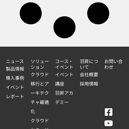
ニュース
ソリュー
コース・
羽昇につ
お問い合
ション
イベント
いて
わせ
製品情報
クラウド
イベント
会社概要
導入事例
移行とア
講座
採用情報
イベント
ーキテク
羽昇アカ
レポート
チャ最適
デミー
F
Y
L
L
化
a
o
i
i
クラウド