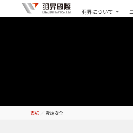
内
羽昇について
容
を
ス
キ
ッ
プ
雲端安全
表紙
／
雲端安全