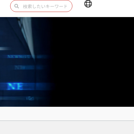
Main
検
検
Menu
索
索