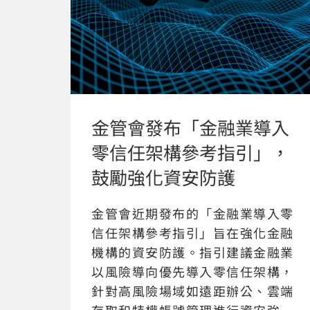
金管會發布「金融業導入
零信任架構參考指引」，
鼓勵強化資安防護
金管會近期發布的「金融業導入零
信任架構參考指引」旨在強化金融
機構的資安防護。指引建議金融業
以風險導向優先導入零信任架構，
針對高風險場域如遠距辦公、雲端
存取和特權帳號管理進行資安強