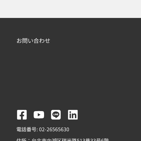
お問い合わせ
F
Y
L
L
a
o
i
i
電話番号: 02-26565630
c
u
n
n
住所：台北市内湖区瑞光路513巷33号6階