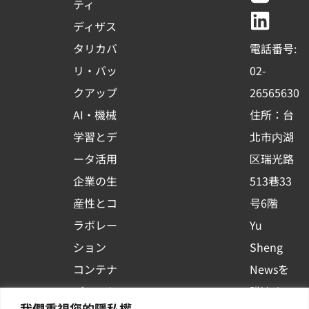
e
t
e
k
ティ
b
u
e
ディザス
o
b
d
タリカバ
電話番号:
o
e
i
リ・バッ
02-
k
n
クアップ
26565630
-
AI・機械
住所：台
s
学習とデ
北市内湖
q
ータ活用
区瑞光路
u
企業の生
513巷33
a
r
産性とコ
号6階
e
ラボレー
Yu
ション
Sheng
コンテナ
Newsを
プラット
購読する
我們重視您的隱私權