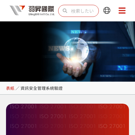
内
検
検
Main
Main
容
索
索
Menu
Menu
を
ス
キ
ッ
プ
資訊安全管理系統驗證
表紙
／
資訊安全管理系統驗證