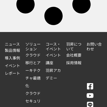
ニュース
ソリュー
コース・
羽昇につ
お問い合
ション
イベント
いて
わせ
製品情報
クラウド
イベント
会社概要
導入事例
移行とア
講座
採用情報
イベント
ーキテク
羽昇アカ
レポート
チャ最適
デミー
F
Y
L
L
化
a
o
i
i
クラウド
c
u
n
n
セキュリ