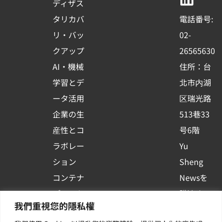
b
u
e
ディザス
o
b
d
タリカバ
電話番号:
o
e
i
リ・バッ
02-
k
n
クアップ
26565630
-
AI・機械
住所：台
s
学習とデ
北市内湖
q
ータ活用
区瑞光路
u
企業の生
513巷33
a
r
産性とコ
号6階
e
ラボレー
Yu
ション
Sheng
コンテナ
Newsを
プラット
購読する
我們重視您的隱私權
フォーム
| 最新の