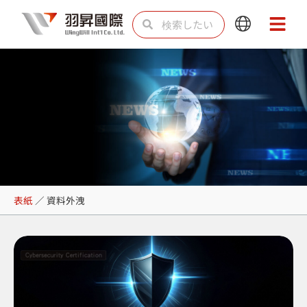
内
検
検
Main
Main
容
索
索
Menu
Menu
を
ス
キ
ッ
プ
資料外洩
表紙
／
資料外洩