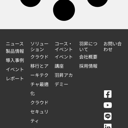
ニュース
ソリュー
コース・
羽昇につ
お問い合
ション
イベント
いて
わせ
製品情報
クラウド
イベント
会社概要
導入事例
移行とア
講座
採用情報
イベント
ーキテク
羽昇アカ
レポート
チャ最適
デミー
F
Y
L
L
化
a
o
i
i
クラウド
c
u
n
n
セキュリ
e
t
e
k
ティ