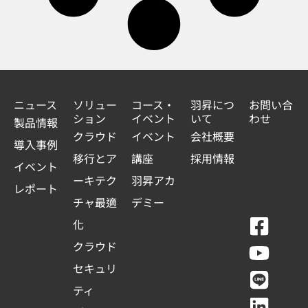
ニュース
ソリュー
コース・
羽昇につ
お問い合
ション
イベント
いて
わせ
製品情報
クラウド
イベント
会社概要
導入事例
移行とア
講座
採用情報
イベント
ーキテク
羽昇アカ
レポート
チャ最適
デミー
F
Y
L
L
化
a
o
i
i
クラウド
c
u
n
n
セキュリ
e
t
e
k
ティ