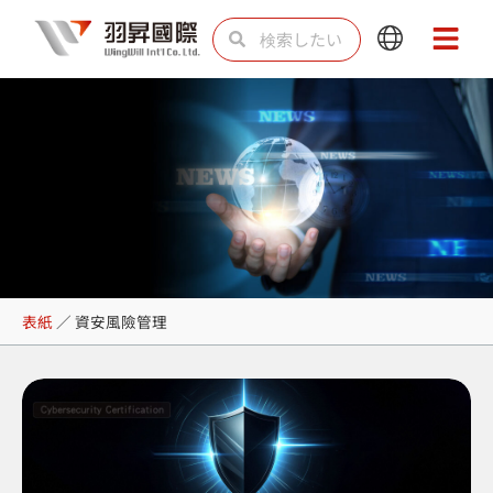
内
検
検
Main
Main
容
索
索
Menu
Menu
を
ス
キ
ッ
プ
資安風險管理
表紙
／
資安風險管理