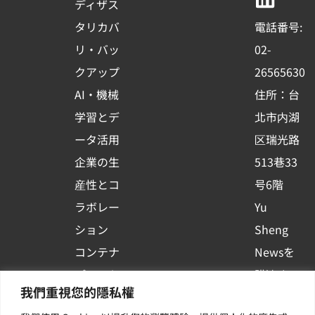
b
u
e
ディザス
o
b
d
タリカバ
電話番号:
o
e
i
リ・バッ
02-
k
n
クアップ
26565630
-
AI・機械
住所：台
s
学習とデ
北市内湖
q
ータ活用
区瑞光路
u
企業の生
513巷33
a
r
産性とコ
号6階
e
ラボレー
Yu
ション
Sheng
コンテナ
Newsを
プラット
購読する
我們重視您的隱私權
フォーム
| 最新の